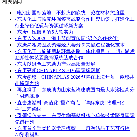
相关新闻
·
电池新国标落地：不起火的底线，藏在材料纯度里
·
东庚化工与帕克环保签署战略合作框架协议，打造化工
行业绿色低碳与资源循环新方案
·
东庚中试服务的5大软实力
·
东庚入选2026上海市节能宣传周“绿色合作伙伴”
·
东庚亮相烯烃及聚烯烃大会分享关键过程强化技术
·
东庚化工与榆能新材环氧树脂一体化项目（一期）聚烯
烃弹性体装置脱挥系统达成合作
·
东庚以绿色工艺助力产业高质量发展
·
东庚亮相CHINAPLAS 2026国际橡塑展
·
东庚@您｜CHINAPLAS 2026即将在上海开幕，邀您共
赴橡塑之约
·
再度携手｜东庚助力山东蓝湾建成国内最大水溶性高分
子材料基地
·
直击废塑料“高值化”量产痛点：详解东庚“物理+化
学”工艺路线
·
引领绿色未来｜东庚生物基材料核心单体技术跻身国际
先进行列
·
东庚首个垂类机器学习模型——熔融结晶工艺可行性
AI预测模型