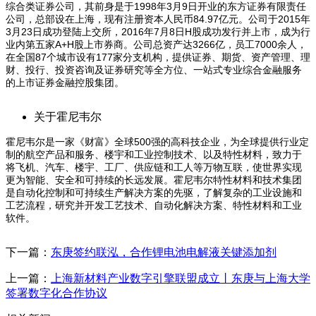
综合类证券公司，其前身是于1998年3月9日开业的东方证券有限责任
公司，总部设在上海，现有注册资本人民币84.97亿元。公司于2015年
3月23日成功登陆上交所，2016年7月8日H股成功发行并上市，成为行
业内第五家A+H股上市券商。公司总资产达3266亿，员工7000余人，
在全国87个城市设有177家分支机构，提供证券、期货、资产管理、理
财、投行、投资咨询及证券研究等全方位、一站式专业综合金融服务
的上市证券金融控股集团。
关于霍尼韦尔
霍尼韦尔是一家《财富》全球500强的高科技企业，为全球提供行业定
制的航空产品和服务、楼宇和工业控制技术、以及特性材料，致力于
将飞机、汽车、楼宇、工厂、供应链和工人等万物互联，使世界实现
更为智能、安全和可持续的长远发展。霍尼韦尔特性材料和技术集团
是自动化控制和可持续生产解决方案的先驱，了解复杂的工业设施和
工艺流程，研究并开发工艺技术、自动化解决方案、特性材料和工业
软件。
下一篇：
东庚签约联泓，合作锂电池电解液关键添加剂
上一篇：
上海新材料产业数字引擎联盟成立丨东庚与上海大学
签署数字化合作协议