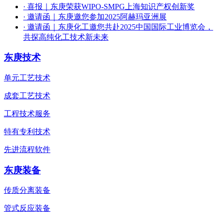
·
喜报｜东庚荣获WIPO-SMPG上海知识产权创新奖
·
邀请函｜东庚邀您参加2025阿赫玛亚洲展
·
邀请函｜东庚化工邀您共赴2025中国国际工业博览会，
共探高纯化工技术新未来
东庚技术
单元工艺技术
成套工艺技术
工程技术服务
特有专利技术
先进流程软件
东庚装备
传质分离装备
管式反应装备