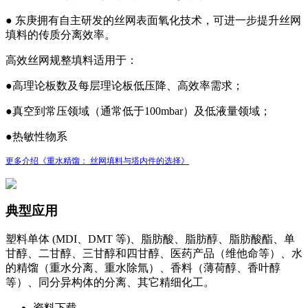
●
东庚拥有自主研发的丝网表面氧化技术，可进一步提升丝网
填料的传质分离效率。
高效丝网规整填料适用于：
●
高理论板数及每层理论板低压降、高效率需求；
●
真空到常压领域（通常低于100mbar）及低液量领域；
●
热敏性物系
更多介绍《
重水精馏： 丝网填料与塔内件的选择》
典型应用
塑料单体 (MDI、DMT 等)、脂肪酸、脂肪醇、脂肪酸酯、单
甘醇、二甘醇、三甘醇和四甘醇、医药产品（维他命等）、水
的精馏（重水分离、重水除氚）、香料（薄荷醇、香叶醇
等）、同分异构体的分离、其它精细化工。
资料下载