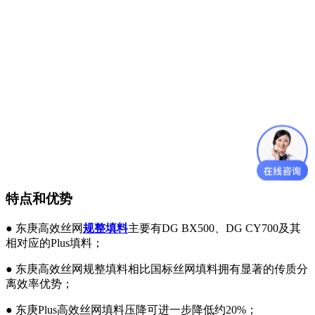
特点和优势
●
东庚高效丝网
规整填料
主要有
DG BX500
、
DG CY700
及其
相对应的
Plus
填料；
●
东庚高效丝网规整填料相比国标丝网填料拥有显著的传质分
离效率优势；
●
东庚
Plus
高效丝网填料压降可进一步降低约
20%
；