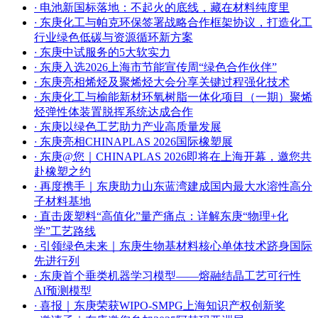
·
电池新国标落地：不起火的底线，藏在材料纯度里
·
东庚化工与帕克环保签署战略合作框架协议，打造化工
行业绿色低碳与资源循环新方案
·
东庚中试服务的5大软实力
·
东庚入选2026上海市节能宣传周“绿色合作伙伴”
·
东庚亮相烯烃及聚烯烃大会分享关键过程强化技术
·
东庚化工与榆能新材环氧树脂一体化项目（一期）聚烯
烃弹性体装置脱挥系统达成合作
·
东庚以绿色工艺助力产业高质量发展
·
东庚亮相CHINAPLAS 2026国际橡塑展
·
东庚@您｜CHINAPLAS 2026即将在上海开幕，邀您共
赴橡塑之约
·
再度携手｜东庚助力山东蓝湾建成国内最大水溶性高分
子材料基地
·
直击废塑料“高值化”量产痛点：详解东庚“物理+化
学”工艺路线
·
引领绿色未来｜东庚生物基材料核心单体技术跻身国际
先进行列
·
东庚首个垂类机器学习模型——熔融结晶工艺可行性
AI预测模型
·
喜报｜东庚荣获WIPO-SMPG上海知识产权创新奖