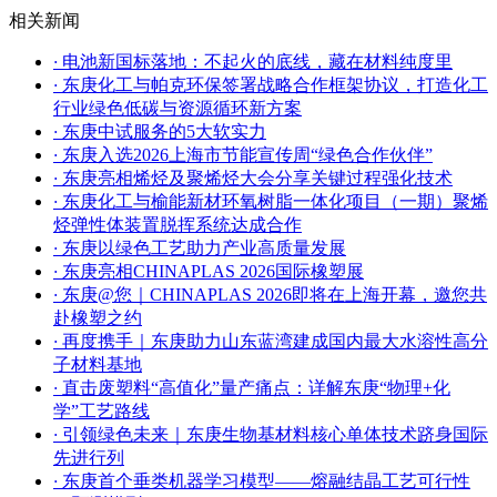
相关新闻
·
电池新国标落地：不起火的底线，藏在材料纯度里
·
东庚化工与帕克环保签署战略合作框架协议，打造化工
行业绿色低碳与资源循环新方案
·
东庚中试服务的5大软实力
·
东庚入选2026上海市节能宣传周“绿色合作伙伴”
·
东庚亮相烯烃及聚烯烃大会分享关键过程强化技术
·
东庚化工与榆能新材环氧树脂一体化项目（一期）聚烯
烃弹性体装置脱挥系统达成合作
·
东庚以绿色工艺助力产业高质量发展
·
东庚亮相CHINAPLAS 2026国际橡塑展
·
东庚@您｜CHINAPLAS 2026即将在上海开幕，邀您共
赴橡塑之约
·
再度携手｜东庚助力山东蓝湾建成国内最大水溶性高分
子材料基地
·
直击废塑料“高值化”量产痛点：详解东庚“物理+化
学”工艺路线
·
引领绿色未来｜东庚生物基材料核心单体技术跻身国际
先进行列
·
东庚首个垂类机器学习模型——熔融结晶工艺可行性