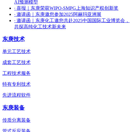
AI预测模型
·
喜报｜东庚荣获WIPO-SMPG上海知识产权创新奖
·
邀请函｜东庚邀您参加2025阿赫玛亚洲展
·
邀请函｜东庚化工邀您共赴2025中国国际工业博览会，
共探高纯化工技术新未来
东庚技术
单元工艺技术
成套工艺技术
工程技术服务
特有专利技术
先进流程软件
东庚装备
传质分离装备
管式反应装备