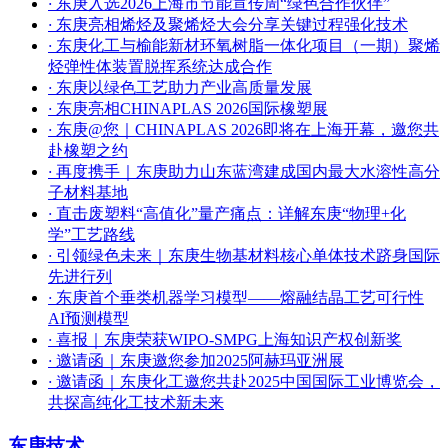
·
东庚入选2026上海市节能宣传周“绿色合作伙伴”
·
东庚亮相烯烃及聚烯烃大会分享关键过程强化技术
·
东庚化工与榆能新材环氧树脂一体化项目（一期）聚烯
烃弹性体装置脱挥系统达成合作
·
东庚以绿色工艺助力产业高质量发展
·
东庚亮相CHINAPLAS 2026国际橡塑展
·
东庚@您｜CHINAPLAS 2026即将在上海开幕，邀您共
赴橡塑之约
·
再度携手｜东庚助力山东蓝湾建成国内最大水溶性高分
子材料基地
·
直击废塑料“高值化”量产痛点：详解东庚“物理+化
学”工艺路线
·
引领绿色未来｜东庚生物基材料核心单体技术跻身国际
先进行列
·
东庚首个垂类机器学习模型——熔融结晶工艺可行性
AI预测模型
·
喜报｜东庚荣获WIPO-SMPG上海知识产权创新奖
·
邀请函｜东庚邀您参加2025阿赫玛亚洲展
·
邀请函｜东庚化工邀您共赴2025中国国际工业博览会，
共探高纯化工技术新未来
东庚技术