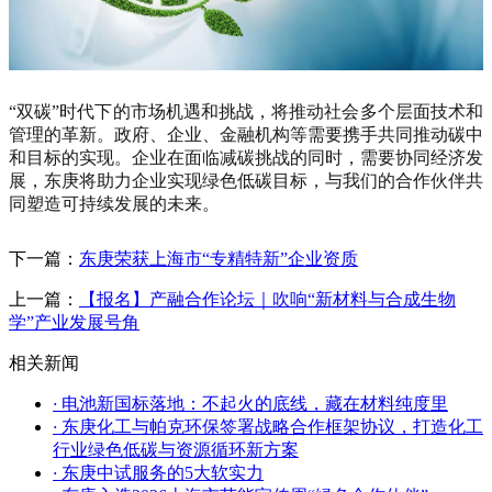
“双碳”时代下的市场机遇和挑战，将推动社会多个层面技术和
管理的革新。政府、企业、金融机构等需要携手共同推动碳中
和目标的实现。企业在面临减碳挑战的同时，需要协同经济发
展，东庚将助力企业实现绿色低碳目标，与我们的合作伙伴共
同塑造可持续发展的未来。
下一篇：
东庚荣获上海市“专精特新”企业资质
上一篇：
【报名】产融合作论坛｜吹响“新材料与合成生物
学”产业发展号角
相关新闻
·
电池新国标落地：不起火的底线，藏在材料纯度里
·
东庚化工与帕克环保签署战略合作框架协议，打造化工
行业绿色低碳与资源循环新方案
·
东庚中试服务的5大软实力