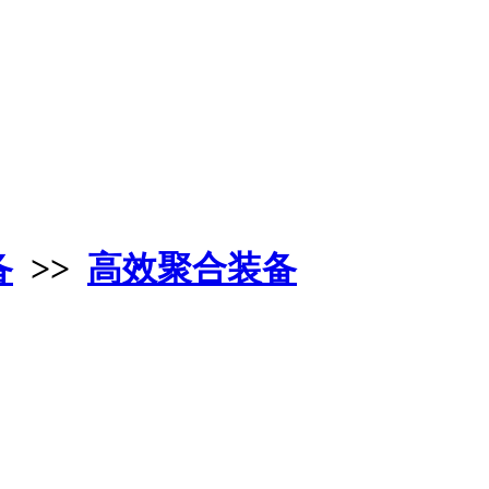
备
>>
高效聚合装备