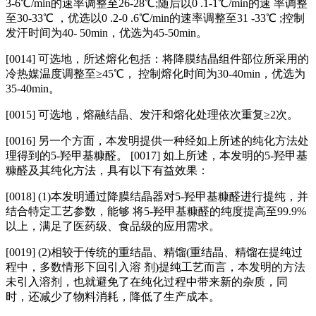
3‑6℃/min的速率调整至26‑28℃;随后以0 .1‑1℃/min的速 率调整
至30‑33℃ ，优选以0 .2‑0 .6℃/min的速率调整至31 ‑33℃ ;控制
发汗时间为40‑ 50min，优选为45‑50min。
[0014] 可选地，所述熔化包括：将降膜结晶组件部位所采用的
冷热媒温度调整至≥45℃， 控制熔化时间为30‑40min，优选为
35‑40min。
[0015] 可选地，熔融结晶、发汗和熔化处理依次重复≥2次。
[0016] 另一个方面，本发明提供一种经如上所述的纯化方法处
理得到的5‑羟甲基糠醛。 [0017] 如上所述，本发明的5‑羟甲基
糠醛及其纯化方法，具有以下有益效果：
[0018] (1)本发明通过降膜结晶器对5‑羟甲基糠醛进行提纯，并
结合特定工艺参数，能够 将5‑羟甲基糠醛的纯度提高至99.9%
以上，满足了医药级、食品级的应用需求。
[0019] (2)相较于传统的重结晶、精馏(重结晶、精馏在提纯过
程中，多数情形下回引入溶 剂)提纯工艺而言，本发明的方法
未引入溶剂，也就避免了在纯化过程中带来新的杂质，同
时，还减少了物料消耗，降低了生产成本。