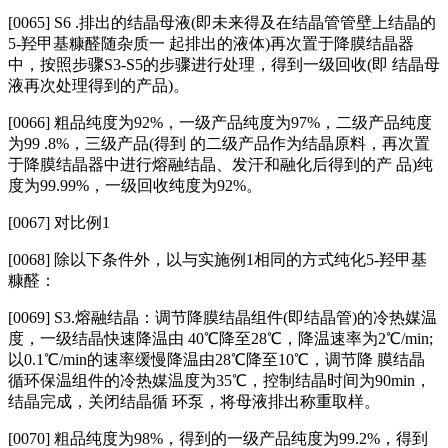
[0065] S6 .排出的结晶母液(即未来得及在结晶管管壁上结晶的
5‑羟甲基糠醛随杂质一 起排出的液体)再次置于降膜结晶器
中，按照步骤S3‑S5的步骤进行处理，得到一级回收(即 结晶母
液再次处理得到的产品)。
[0066] 粗品纯度为92%，一级产品纯度为97%，二级产品纯度
为99 .8%，三级产品(得到 的二级产品作为结晶原料，再次置
于降膜结晶器中进行熔融结晶、发汗和融化后得到的产 品)纯
度为99.99%，一级回收纯度为92%。
[0067] 对比例1
[0068] 除以下条件外，以与实施例1相同的方式纯化5‑羟甲基
糠醛：
[0069] S3.熔融结晶：调节降膜结晶组件(即结晶管)的冷热媒温
度，一级结晶快速降温由 40℃降至28℃，降温速率为2℃/min;
以0.1℃/min的速率缓慢降温由28℃降至10℃，调节降 膜结晶
循环保温组件的冷热媒温度为35℃，控制结晶时间为90min，
结晶完成，关闭结晶循 环泵，将母液排出称重取样。
[0070]
粗品纯度为98%，得到的一级产品纯度为99.2%，得到