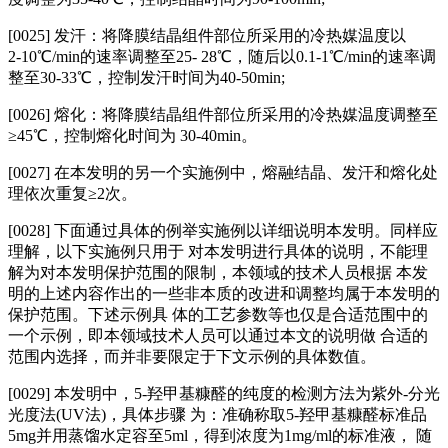
[0025] 发汗：将降膜结晶组件部位所采用的冷热媒温度以
2‑10℃/min的速率调整至25‑ 28℃，随后以0.1‑1℃/min的速率调
整至30‑33℃，控制发汗时间为40‑50min;
[0026] 熔化：将降膜结晶组件部位所采用的冷热媒温度调整至
≥45℃，控制熔化时间为 30‑40min。
[0027] 在本发明的另一个实施例中，熔融结晶、发汗和熔化处
理依次重复≥2次。
[0028] 下面通过具体的例举实施例以详细说明本发明。同样应
理解，以下实施例只用于 对本发明进行具体的说明，不能理
解为对本发明保护范围的限制，本领域的技术人员根据 本发
明的上述内容作出的一些非本质的改进和调整均属于本发明的
保护范围。下述示例具 体的工艺参数等也仅是合适范围中的
一个示例，即本领域技术人员可以通过本文的说明做 合适的
范围内选择，而并非要限定于下文示例的具体数值。
[0029] 本发明中，5‑羟甲基糠醛的纯度的检测方法为紫外‑分光
光度法(UV法)，具体步骤 为：准确称取5‑羟甲基糠醛标准品
5mg并用蒸馏水定容至5ml，得到浓度为1mg/ml的标准液， 随