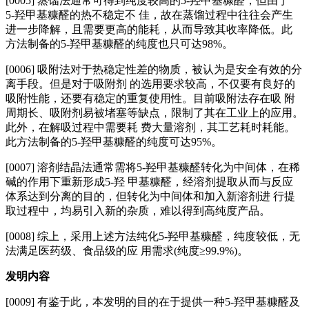
[0005] 蒸馏法通常可得到纯度较高的5‑羟甲基糠醛，但由于
5‑羟甲基糠醛的热不稳定不 佳，故在蒸馏过程中往往会产生
进一步降解，且需要更高的能耗，从而导致其收率降低。此
方法制备的5‑羟甲基糠醛的纯度也只可达98%。
[0006] 吸附法对于热稳定性差的物质，被认为是安全有效的分
离手段。但是对于吸附剂 的选用要求较高，不仅要有良好的
吸附性能，还要有稳定的重复使用性。目前吸附法存在吸 附
周期长、吸附剂易被堵塞等缺点，限制了其在工业上的应用。
此外，在解吸过程中需要耗 费大量溶剂，其工艺耗时耗能。
此方法制备的5‑羟甲基糠醛的纯度可达95%。
[0007] 溶剂结晶法通常需将5‑羟甲基糠醛转化为中间体，在稀
碱的作用下重新形成5‑羟 甲基糠醛，经溶剂提取从而与反应
体系达到分离的目的，但转化为中间体和加入新溶剂进 行提
取过程中，均易引入新的杂质，难以得到高纯度产品。
[0008] 综上，采用上述方法纯化5‑羟甲基糠醛，纯度较低，无
法满足医药级、食品级的应 用需求(纯度≥99.9%)。
发明内容
[0009] 有鉴于此，本发明的目的在于提供一种5‑羟甲基糠醛及