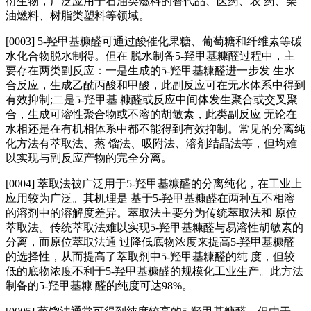
衍生物，广泛应用于石油类燃料的替代品、医药、农 药、柴
油燃料、树脂类塑料等领域。
[0003] 5‑羟甲基糠醛可通过酸催化果糖、葡萄糖和纤维素等碳
水化合物脱水制得。但在 脱水制备5‑羟甲基糠醛过程中，主
要存在两类副反应：一是生成的5‑羟甲基糠醛进一步发 生水
合反应，生成乙酰丙酸和甲酸，此副反应可在无水体系中得到
有效抑制;二是5‑羟甲基 糠醛或反应中间体发生聚合或交叉聚
合，生成可溶性聚合物或不溶的胡敏素，此类副反应 无论在
水相还是在有机相体系中都不能得到有效抑制。常见的分离纯
化方法有萃取法、蒸 馏法、吸附法、溶剂结晶法等，但均难
以实现与副反应产物的完全分离。
[0004] 萃取法被广泛用于5‑羟甲基糠醛的分离纯化，在工业上
应用较为广泛。其机理是 基于5‑羟甲基糠醛在两种互不相溶
的溶剂中的溶解度差异。萃取法主要分为传统萃取法和 原位
萃取法。传统萃取法难以实现5‑羟甲基糠醛与易溶性胡敏素的
分离，而原位萃取法通 过降低底物浓度来提高5‑羟甲基糠醛
的选择性，从而提高了萃取剂中5‑羟甲基糠醛的纯 度，但较
低的底物浓度不利于5‑羟甲基糠醛的规模化工业生产。此方法
制备的5‑羟甲基糠 醛的纯度可达98%。