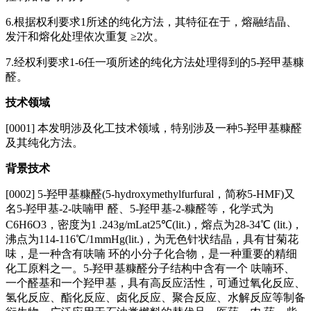
6.根据权利要求1所述的纯化方法，其特征在于，熔融结晶、
发汗和熔化处理依次重复 ≥2次。
7.经权利要求1‑6任一项所述的纯化方法处理得到的5‑羟甲基糠
醛。
技术领域
[0001] 本发明涉及化工技术领域，特别涉及一种5‑羟甲基糠醛
及其纯化方法。
背景技术
[0002] 5‑羟甲基糠醛(5‑hydroxymethylfurfural，简称5‑HMF)又
名5‑羟甲基‑2‑呋喃甲 醛、5‑羟甲基‑2‑糠醛等，化学式为
C6H6O3，密度为1 .243g/mLat25℃(lit.)，熔点为28‑34℃ (lit.)，
沸点为114‑116℃/1mmHg(lit.)，为无色针状结晶，具有甘菊花
味，是一种含有呋喃 环的小分子化合物，是一种重要的精细
化工原料之一。5‑羟甲基糠醛分子结构中含有一个 呋喃环、
一个醛基和一个羟甲基，具有高反应活性，可通过氧化反应、
氢化反应、酯化反应、卤化反应、聚合反应、水解反应等制备