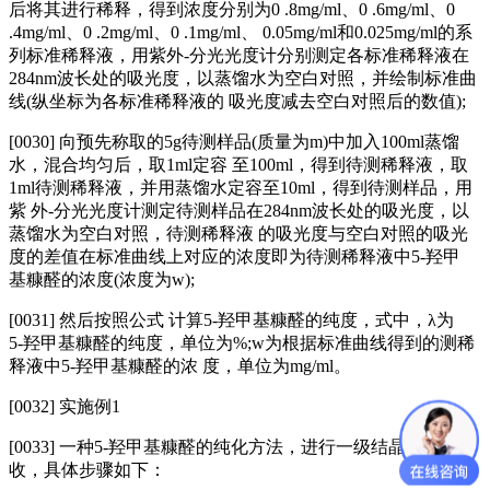
后将其进行稀释，得到浓度分别为0 .8mg/ml、0 .6mg/ml、0
.4mg/ml、0 .2mg/ml、0 .1mg/ml、 0.05mg/ml和0.025mg/ml的系
列标准稀释液，用紫外‑分光光度计分别测定各标准稀释液在
284nm波长处的吸光度，以蒸馏水为空白对照，并绘制标准曲
线(纵坐标为各标准稀释液的 吸光度减去空白对照后的数值);
[0030] 向预先称取的5g待测样品(质量为m)中加入100ml蒸馏
水，混合均匀后，取1ml定容 至100ml，得到待测稀释液，取
1ml待测稀释液，并用蒸馏水定容至10ml，得到待测样品，用
紫 外‑分光光度计测定待测样品在284nm波长处的吸光度，以
蒸馏水为空白对照，待测稀释液 的吸光度与空白对照的吸光
度的差值在标准曲线上对应的浓度即为待测稀释液中5‑羟甲
基糠醛的浓度(浓度为w);
[0031] 然后按照公式 计算5‑羟甲基糠醛的纯度，式中，λ为
5‑羟甲基糠醛的纯度，单位为%;w为根据标准曲线得到的测稀
释液中5‑羟甲基糠醛的浓 度，单位为mg/ml。
[0032] 实施例1
[0033] 一种5‑羟甲基糠醛的纯化方法，进行一级结晶+一级回
收，具体步骤如下：