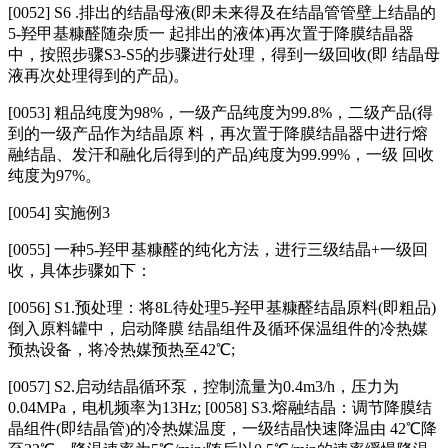
[0052] S6 .排出的结晶母液(即未来得及在结晶管管壁上结晶的
5‑羟甲基糠醛随杂质一 起排出的液体)再次置于降膜结晶器
中，按照步骤S3‑S5的步骤进行处理，得到一级回收(即 结晶母
液再次处理得到的产品)。
[0053] 粗品纯度为98%，一级产品纯度为99.8%，二级产品(得
到的一级产品作为结晶原 料，再次置于降膜结晶器中进行熔
融结晶、发汗和融化后得到的产品)纯度为99.99%，一级 回收
纯度为97%。
[0054] 实施例3
[0055] 一种5‑羟甲基糠醛的纯化方法，进行三级结晶+一级回
收，具体步骤如下：
[0056] S1.预处理：将8L待处理5‑羟甲基糠醛结晶原料(即粗品)
倒入原料罐中，启动降膜 结晶组件及循环保温组件的冷热媒
预热设备，将冷热媒预热至42℃;
[0057] S2.启动结晶循环泵，控制流量为0.4m3/h，压力为
0.04MPa，电机频率为13Hz; [0058] S3.熔融结晶：调节降膜结
晶组件(即结晶管)的冷热媒温度，一级结晶快速降温由 42℃降