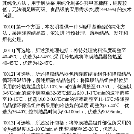
其纯化方法，用于解决采 用纯化制备5‑羟甲基糠醛，纯度较
低，无法满足医药级、食品级的应用需求(纯度≥99.9%) 的技术
问题。
[0010] 第一个方面，本发明提供一种5‑羟甲基糠醛的纯化方
法，采用降膜结晶器，依次进 行预处理、熔融结晶、发汗和
熔化处理。
[0011] 可选地，所述预处理包括：将待处理物料温度调整至
40‑45℃，优选为42‑45℃;采 用冷热媒将降膜结晶器预热至
40‑45℃，优选为42‑45℃。
[0012] 可选地，所述降膜结晶器包括降膜结晶组件和降膜结晶
循环保温组件，所述熔融 结晶包括：将降膜结晶组件部位所
采用的冷热媒温度以2‑10℃/min的速率调整至31‑35℃， 优选以
3‑6℃/min的速率调整至32‑35℃;随后以0 .1‑1℃/min的速率调整
至10‑15℃，优选 以0.2‑0.6℃/min的速率调整至11‑15℃;将降膜
结晶循环保温组件所采用的冷热媒的温度 调整为35‑40℃，优
选为36‑40℃;控制结晶时间为90‑100min，优选为90‑95min。
[0013] 可选地，所述发汗包括：将降膜结晶组件部位所采用的
冷热媒温度以2‑10℃/min 的速率调整至25‑28℃，优选以