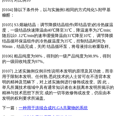
[0103]
对比例10
[0104]
除以下条件外，以与实施例1相同的方式纯化5‑羟甲基
糠醛：
[0105] S3.熔融结晶：调节降膜结晶组件(即结晶管)的冷热媒温
度，一级结晶快速降温由40℃降至31℃，降温速率为2℃/min;
随后以0 .12℃/min的速率缓慢降温由31℃降至10℃， 调节降膜
结晶循环保温组件的冷热媒温度为35℃，控制结晶时间为
90min，结晶完成，关闭 结晶循环泵，将母液排出称重取样。
[0106] 粗品纯度为98%，得到的一级产品纯度为98.9%，得到
的一级回收纯度为97%。
[0107] 上述实施例仅例示性说明本发明的原理及其功效，而非
用于限制本发明。任何熟 悉此技术的人士皆可在不违背本发
明的精神及范畴下，对上述实施例进行修饰或改变。因 此，
举凡所属技术领域中具有通常知识者在未脱离本发明所揭示的
精神与技术思想下所完 成的一切等效修饰或改变，仍应由本
发明的权利要求所涵盖。
下一篇：
一种用于连续合成PLGA共聚物的系统