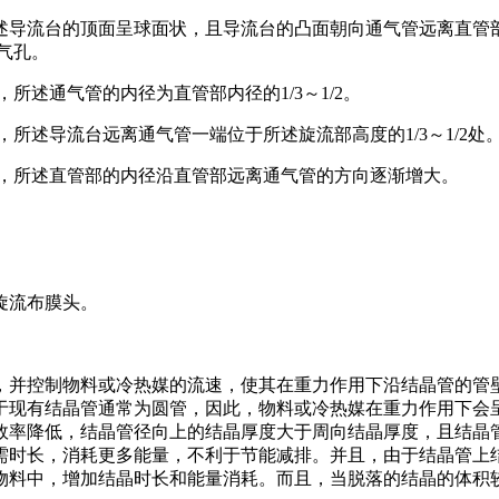
述导流台的顶面呈球面状，且导流台的凸面朝向通气管远离直管
气孔。
所述通气管的内径为直管部内径的1/3～1/2。
所述导流台远离通气管一端位于所述旋流部高度的1/3～1/2处
于，所述直管部的内径沿直管部远离通气管的方向逐渐增大。
旋流布膜头。
，并控制物料或冷热媒的流速，使其在重力作用下沿结晶管的管
于现有结晶管通常为圆管，因此，物料或冷热媒在重力作用下会
效率降低，结晶管径向上的结晶厚度大于周向结晶厚度，且结晶
需时长，消耗更多能量，不利于节能减排。并且，由于结晶管上
物料中，增加结晶时长和能量消耗。而且，当脱落的结晶的体积