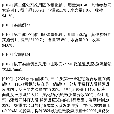
[0104]
第二催化剂改用固体氰化钠， 用量为0.5g，其他参数同
实施例1，得产品100.9g，含量95.1%，水含量1.0%，收率
94.1%。
[0105] 实施例23
[0106]
第二催化剂改用固体氰化钾， 用量为0.7g，其他参数同
实施例1，得产品100.7g，含量95.8%，水含量0.9，收率
94.6%。
[0107] 实施例24
[0108]
以下实施例是采用中山致安ZSMR微通道反应器(流量最
大32L/min)。
[0109]
将232kg正丙醛和2kg三乙胺(第一催化剂)混合放置在储
罐中、116kg氢氰酸放在另一储罐中，分别用泵打入微通道反
应器内，反应器内温度在15-25℃，得到2-羟基丁腈反 应液。
向此反应液里加入12kg氰化钠水溶液(质量分数30%)，然后用
泵与液氨同时打入微 通道反应器内向进行反应，温度控制20-
25℃，微通道出口与列管式降膜蒸发器连接，在0℃ 左右减压
(-0.094Mpa)脱氨，得到382kg脱氨液;脱氨液置于2000L搪瓷反