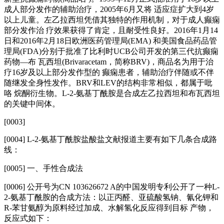
成人部分发作的辅助治疗，2005年6月又将 适应症扩大到4岁
以上儿童。左乙拉西坦凭借其独特的作用机制，对于成人癫痫
部分发作治 疗效果获得了肯定，且耐受性良好。2016年1月14
日和2016年2月18日欧洲医药管理局(EMA) 和美国食品药品管
理局(FDA)分别于批准了比利时UCB公司开发的第三代抗癫痫
药物—布 瓦西坦(Brivaracetam，简称BRV)，商品名为用于治
疗16岁及以上部分发作型的 癫痫患者，辅助治疗伴随或不伴
随继发全身性发作。BRV和LEV的结构非常相似，都属于吡
咯 烷酮衍生物。L-2-氨基丁酰胺是合成左乙拉西坦和布瓦西坦
的关键中间体。
[0003]
[0004] L-2-氨基丁酰胺盐酸盐文献报道主要有如下几条合成路
线：
[0005]
一、手性合成法
[0006]
公开号为CN 103626672 A的中国发明专利公开了一种L-
2-氨基丁酰胺的合成方法：以正丙醛、亚硫酸氢钠、氰化钾和
R-苯甘氨醇为原料经过加成、水解氢化反应得到目标 产物，
反应式如下：