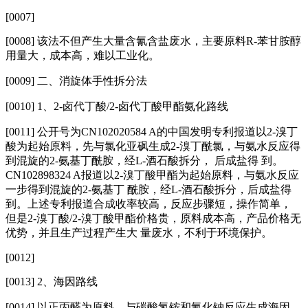
[0007]
[0008] 该法不但产生大量含氰含盐废水，主要原料R-苯甘胺醇
用量大，成本高，难以工业化。
[0009]
二、消旋体手性拆分法
[0010]
1、2-卤代丁酸/2-卤代丁酸甲酯氨化路线
[0011]
公开号为CN102020584 A的中国发明专利报道以2-溴丁
酸为起始原料，先与氯化亚砜生成2-溴丁酰氯，与氨水反应得
到混旋的2-氨基丁酰胺，经L-酒石酸拆分， 后成盐得 到。
CN102898324 A报道以2-溴丁酸甲酯为起始原料，与氨水反应
一步得到混旋的2-氨基丁 酰胺，经L-酒石酸拆分，后成盐得
到。上述专利报道合成收率较高，反应步骤短，操作简单，
但是2-溴丁酸/2-溴丁酸甲酯价格贵，原料成本高，产品价格无
优势，并且生产过程产生大 量废水，不利于环境保护。
[0012]
[0013] 2、海因路线
[0014]
以正丙醛为原料，与碳酸氢铵和氰化钠反应生成海因，