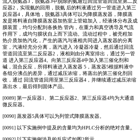
流入脱氨器3，脱氨器3中脱除的氨通过回流管道回流至第二反
应器2，实现氨的回用，脱氨 后的料液通过另一管道进入第三
反应器4，具体地，脱氨器3具体可以为降膜蒸发器，降膜蒸
发是将料液自降膜蒸发器加热室上管箱加入，经液体分布及成
膜装置，均匀分配到各换热 管内，在重力和真空诱导及气流
作用下，成均匀膜状自上而下流动。流动过程中，被壳程加
热介质加热汽化，产生的蒸汽与液相共同进入蒸发器的分离
室，汽液经充分分离，蒸汽进入 冷凝器冷凝，然后通过回流
管道回流至第二反应器2，液相则由分离室排出，通过另一管
道 进入第三反应器4。向第三反应器4中加入第三催化剂和
碱，混合反应，所得料液进入蒸发器 5，蒸发器5根据料液中
各组分沸点的差异，通过减压浓缩，将蒸出的第三催化剂回
收，通过 回流管道回用至第三反应器4，并继续通过减压浓缩
蒸出水，最后得到固体产品。
[0089] 第一反应器1、第二反应器2、第三反应器4均为大通道
微反应器。
[0090]
蒸发器5具体可以为列管式降膜蒸发器。
[0091]
以下实施例中提及的含量均为HPLC分析的绝对含量。
[0092]
以下实施例涉及的反应式如图2所示。