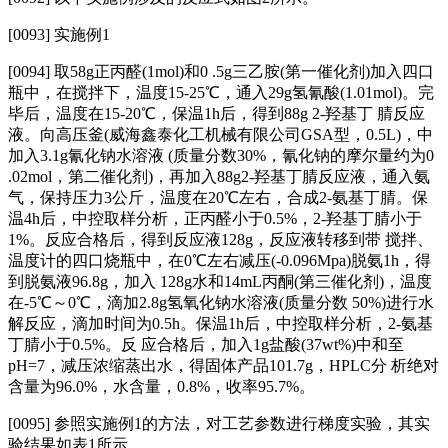
[0093]
实施例1
[0094]
取58g正丙醛(1mol)和0 .5g三乙胺(第一催化剂)加入四口
瓶中，在搅拌下，温度15-25℃，通入29g氢氰酸(1.01mol)。完
毕后，温度在15-20℃，保温1h后，得到88g 2-羟基丁 腈反应
液。向高压釜(威海鑫泰化工机械有限公司GSA型，0.5L)，中
加入3.1g氰化钠水溶液 (质量分数30%，氰化钠的摩尔量约为0
.02mol，第二催化剂)，再加入88g2-羟基丁腈反应液，通入氨
气，保持压力3公斤，温度在20℃左右，合成2-氨基丁腈。保
温4h后，中控取样分析，正丙醛小于0.5%，2-羟基丁腈小于
1%。反应合格后，得到反应液128g，反应液转移到带 搅拌、
温度计的四口烧瓶中，在0℃左右减压(-0.096Mpa)脱氨1h，得
到脱氨液96.8g，加入 128g水和14mL丙酮(第三催化剂)，温度
在-5℃～0℃，滴加2.8g氢氧化钠水溶液(质量分数 50%)进行水
解反应，滴加时间为0.5h。保温1h后，中控取样分析，2-氨基
丁腈小于0.5%。反 应合格后，加入1g盐酸(37wt%)中和至
pH=7，减压浓缩蒸出水，得固体产品101.7g，HPLC分 析绝对
含量为96.0%，水含量，0.8%，收率95.7%。
[0095]
参照实施例1的方法，对工艺参数进行梯度实验，其实
验结果如表1所示。