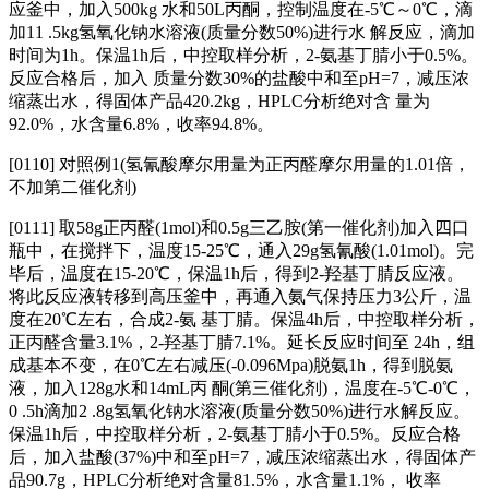
应釜中，加入500kg 水和50L丙酮，控制温度在-5℃～0℃，滴
加11 .5kg氢氧化钠水溶液(质量分数50%)进行水 解反应，滴加
时间为1h。保温1h后，中控取样分析，2-氨基丁腈小于0.5%。
反应合格后，加入 质量分数30%的盐酸中和至pH=7，减压浓
缩蒸出水，得固体产品420.2kg，HPLC分析绝对含 量为
92.0%，水含量6.8%，收率94.8%。
[0110] 对照例1(氢氰酸摩尔用量为正丙醛摩尔用量的1.01倍，
不加第二催化剂)
[0111] 取58g正丙醛(1mol)和0.5g三乙胺(第一催化剂)加入四口
瓶中，在搅拌下，温度15-25℃，通入29g氢氰酸(1.01mol)。完
毕后，温度在15-20℃，保温1h后，得到2-羟基丁腈反应液。
将此反应液转移到高压釜中，再通入氨气保持压力3公斤，温
度在20℃左右，合成2-氨 基丁腈。保温4h后，中控取样分析，
正丙醛含量3.1%，2-羟基丁腈7.1%。延长反应时间至 24h，组
成基本不变，在0℃左右减压(-0.096Mpa)脱氨1h，得到脱氨
液，加入128g水和14mL丙 酮(第三催化剂)，温度在-5℃-0℃，
0 .5h滴加2 .8g氢氧化钠水溶液(质量分数50%)进行水解反应。
保温1h后，中控取样分析，2-氨基丁腈小于0.5%。反应合格
后，加入盐酸(37%)中和至pH=7，减压浓缩蒸出水，得固体产
品90.7g，HPLC分析绝对含量81.5%，水含量1.1%， 收率