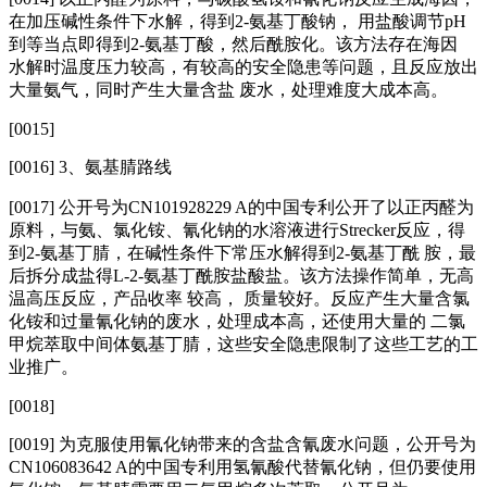
在加压碱性条件下水解，得到2-氨基丁酸钠， 用盐酸调节pH
到等当点即得到2-氨基丁酸，然后酰胺化。该方法存在海因
水解时温度压力较高，有较高的安全隐患等问题，且反应放出
大量氨气，同时产生大量含盐 废水，处理难度大成本高。
[0015]
[0016] 3、氨基腈路线
[0017]
公开号为CN101928229 A的中国专利公开了以正丙醛为
原料，与氨、氯化铵、氰化钠的水溶液进行Strecker反应，得
到2-氨基丁腈，在碱性条件下常压水解得到2-氨基丁酰 胺，最
后拆分成盐得L-2-氨基丁酰胺盐酸盐。该方法操作简单，无高
温高压反应，产品收率 较高， 质量较好。反应产生大量含氯
化铵和过量氰化钠的废水，处理成本高，还使用大量的 二氯
甲烷萃取中间体氨基丁腈，这些安全隐患限制了这些工艺的工
业推广。
[0018]
[0019] 为克服使用氰化钠带来的含盐含氰废水问题，公开号为
CN106083642 A的中国专利用氢氰酸代替氰化钠，但仍要使用