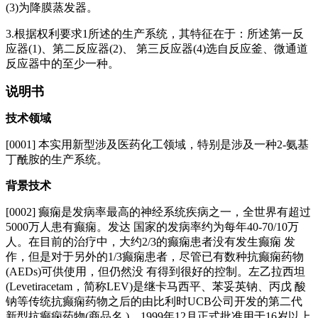
(3)为降膜蒸发器。
3.根据权利要求1所述的生产系统，其特征在于：所述第一反
应器(1)、第二反应器(2)、 第三反应器(4)选自反应釜、微通道
反应器中的至少一种。
说明书
技术领域
[0001] 本实用新型涉及医药化工领域，特别是涉及一种2-氨基
丁酰胺的生产系统。
背景技术
[0002] 癫痫是发病率最高的神经系统疾病之一，全世界有超过
5000万人患有癫痫。发达 国家的发病率约为每年40-70/10万
人。在目前的治疗中，大约2/3的癫痫患者没有发生癫痫 发
作，但是对于另外的1/3癫痫患者，尽管已有数种抗癫痫药物
(AEDs)可供使用，但仍然没 有得到很好的控制。左乙拉西坦
(Levetiracetam，简称LEV)是继卡马西平、苯妥英钠、丙戊 酸
钠等传统抗癫痫药物之后的由比利时UCB公司开发的第二代
新型抗癫痫药物(商品名 )。1999年12月正式批准用于16岁以上