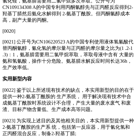
氯化铵，氨基腈需要用二氯甲烷多次萃取。公开号为
CN109134308 A的中国专利用丙酮氰醇先与正丙醛反应得到2-
羟基丁腈然后氨化水解得到 2-氨基丁酰胺。但丙酮氰醇成本
高，副产大量的丙酮。
[0020]
[0021] 公开号为CN106220523 A的中国专利使用液体氢氰酸代
替丙酮氰醇，氰化氢的摩尔量与正丙醛的摩尔量之比为(1 .2-1
.3)：1，氨基腈需要用二氯甲烷萃取，萃取母液中含有 大量的
氨和氢氰酸，操作十分危险。氨基腈水解反应时间长达36h，
生产效率低。
实用新型内容
[0022] 鉴于以上所述现有技术的缺点，本实用新型的目的在于
提供一种2-氨基丁酰胺的 生产系统， 用于解决现有技术中合
成氨基丁酰胺时系统设计不合理，产生大量的废水废气 和废
渣、目标产物含量低、生产成本高等问题。
[0023] 为实现上述目的及其他相关目的，本实用新型提供一种
2-氨基丁酰胺的生产系 统，包括第一反应器，用于氰化氢和
正丙醛混合反应，制备2-羟基丁腈;