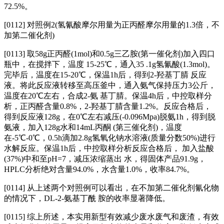
72.5%。
[0112] 对照例2(氢氰酸摩尔用量为正丙醛摩尔用量的1.3倍，不
加第二催化剂)
[0113] 取58g正丙醛(1mol)和0.5g三乙胺(第一催化剂)加入四口
瓶中，在搅拌下，温度 15-25℃，通入35 .1g氢氰酸(1.3mol)。
完毕后，温度在15-20℃，保温1h后，得到2-羟基丁腈 反应
液。将此反应液转移至高压釜中，通入氨气保持压力3公斤，
温度在20℃左右，合成2-氨 基丁腈。保温4h后，中控取样分
析，正丙醛含量0.8%，2-羟基丁腈含量1.2%。反应合格后，
得到反应液128g，在0℃左右减压(-0.096Mpa)脱氨1h，得到脱
氨液，加入128g水和14mL丙酮 (第三催化剂)，温度
在-5℃-0℃，0.5h滴加2.8g氢氧化钠水溶液(质量分数50%)进行
水解反应。保温1h后，中控取样分析反应合格后， 加入盐酸
(37%)中和至pH=7，减压浓缩蒸出 水，得固体产品91.9g，
HPLC分析绝对含量94.0%，水含量1.0%，收率84.7%。
[0114] 从上述两个对照例可以看出，在不加第二催化剂氰化物
的情况下，DL-2-氨基丁酰 胺的收率显著降低。
[0115] 综上所述，本实用新型有效减少废水废气和废渣，有效