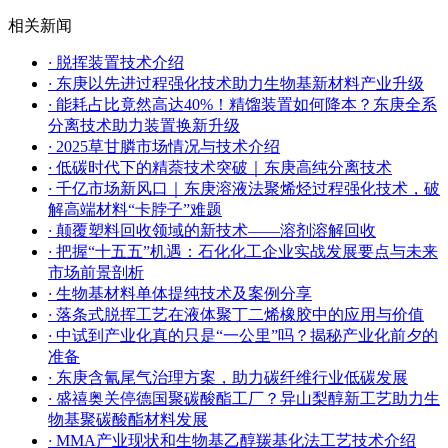
相关新闻
·
脱挥装置技术介绍
·
东庚以先进过程强化技术助力生物基新材料产业升级
·
能耗占比竟然高达40%！精馏装置如何降本？东庚全系
分离技术助力装置换新升级
·
​2025草甘膦市场情况与技术介绍
·
低碳时代下的精萘技术突破｜东庚高纯分离技术
·
千亿市场新风口｜东庚溶液法聚烯烃过程强化技术，破
解高端材料“卡脖子”难题
·
颠覆塑料回收领域的新技术——溶剂溶解回收
·
把握“十五五”机遇：石化化工企业实战发展要点与未来
市场前景剖析
·
生物基材料单体提纯技术及案例分享
·
落条式脱挥工艺在液体聚丁二烯橡胶中的应用与价值
·
中试到产业化真的只是“一公里”吗？揭秘产业化前夕的
准备
·
东庚含氰尾气治理方案，助力碳纤维行业低碳发展
·
盛禧奥关停德国聚碳酸酯工厂？异山梨醇新工艺助力生
物基聚碳酸酯材料发展
·
MMA产业现状和生物基乙醇羰基化法工艺技术介绍